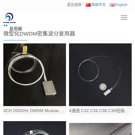
语言选择：
简体中文
English
Toggl
首页
>
产品中心
>
波分复用器&OADM
>
微型化DWDM密集波分
navig
复用器
微型化DWDM密集波分复用器
3CH 200GHz DWDM Module,C40/C32/C26 ,ZBL,
4通道 C32,C34,C36,C30低插损微型DWDM Mux Demux 密