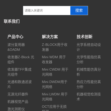
搜索
联系我们
产品中心
解决方案
技术创新
波分复用器
Z-BLOCK用于收
光学系统自动设
&OADM
发器
计
收发器Z-Block 光
Mini WDM 用于
光学性能指仿真
组件
收发器
分析
收发器TFF集成
Mini CWDM 用于
机械性能仿真分
光组件
光网络
析
光通和数通滤波
Mini DWDM用于
热应力性能仿真
片
光网络
分析
无源光纤器件
Mini LWDM 用于
机器视觉检测技
光网络
术
机器视觉产品
OCT应用于无损
激光测距仪