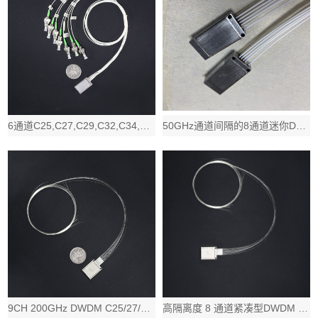
6通道C25,C27,C29,C32,C34,C37低插损微型DWDM Mux
50GHz通道间隔的8通道迷你DWDM Mux Demux波分复用器件, C40
9CH 200GHz DWDM C25/27/29/32/34/37/39/4
高隔离度 8 通道紧凑型DWDM Mux Demux 密集波分器件, 100G