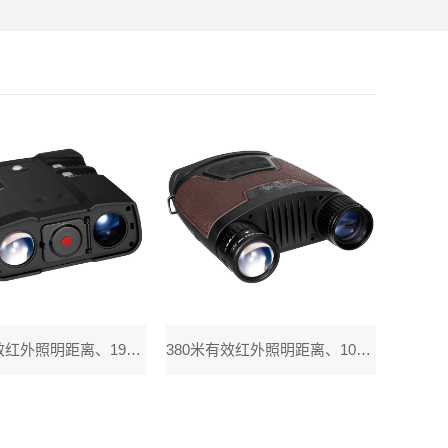
300米有效红外照明距离、1920X1080高清、高灵敏度和大动态范围图像传感芯
380米有效红外照明距离、1080P高清、高灵敏度和大动态范围图像传感芯片，高密