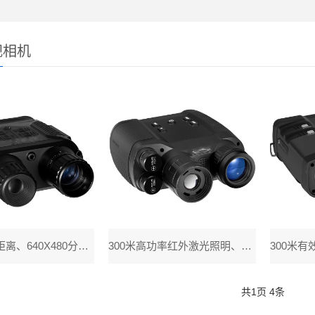
视相机
400米照明距离、640X480分辨率、高灵敏度和大动态范围图像传感芯片，2倍数
300米高功率红外激光照明、1280X960分辨率、高灵敏度和大动态范围图像传感
共
1
页
4
条