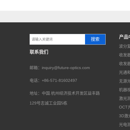
产品
搜索
波分复
联系我们
收发器
收发器
邮箱：inquiry@future-optics.com
光通
电话：+86-571-81602497
无源
机器
地址：中国.杭州经济技术开发区益丰路
激光
129号志诚工业园5栋
OCT
3D激
光电