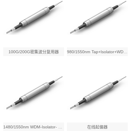
100G/200G密集波分复用器
980/1550nm Tap+Isolator+WDM Hybrid Combi
1480/1550nm WDM-Isolator- Tap Hybrid Com
在线起偏器