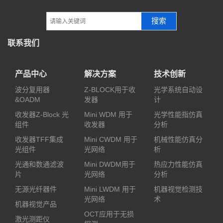
搜索
联系我们
产品中心
解决方案
技术创新
波分复用器
Z-BLOCK用于收
光学系统自动设
&OADM
发器
计
收发器Z-Block 光
Mini WDM 用于
光学性能指仿真
组件
收发器
分析
收发器TFF集成
Mini CWDM 用于
机械性能仿真分
光组件
光网络
析
光通和数通滤波
Mini DWDM用于
热应力性能仿真
片
光网络
分析
无源光纤器件
Mini LWDM 用于
机器视觉检测技
光网络
术
机器视觉产品
OCT应用于无损
激光测距仪