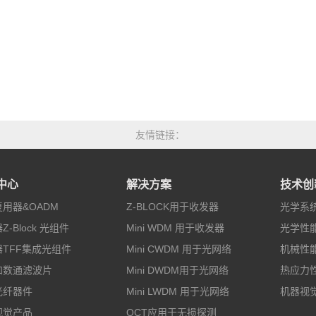
友情链接
中心
解决方案
技术创
用器&OADM
Z-BLOCK用于收发器
光学系
Z-Block 光组件
Mini WDM 用于收发器
光学性
TFF集成光组件
Mini CWDM 用于光网络
机械性
和数通滤波片
Mini DWDM用于光网络
热应力
光纤器件
Mini LWDM 用于光网络
机器视
视觉产品
OCT应用于无损探测