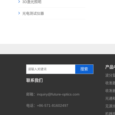
3D激光照明
光电测试仪器
产品
搜索
波分复
联系我们
收发器
收发器
邮箱：inquiry@future-optics.com
光通
电话：+86-571-81602497
无源
机器