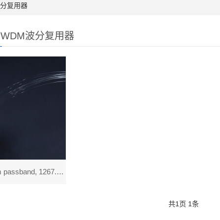
波分复用器
WDM波分复用器
12 通道5nm passband, 1267.5-1374.5nm, 典型插损
共
1
页
1
条