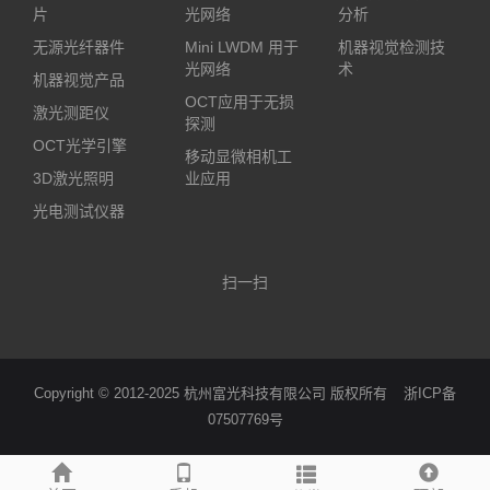
片
光网络
分析
无源光纤器件
Mini LWDM 用于
机器视觉检测技
光网络
术
机器视觉产品
OCT应用于无损
激光测距仪
探测
OCT光学引擎
移动显微相机工
3D激光照明
业应用
光电测试仪器
扫一扫
Copyright © 2012-2025 杭州富光科技有限公司 版权所有
浙ICP备
07507769号