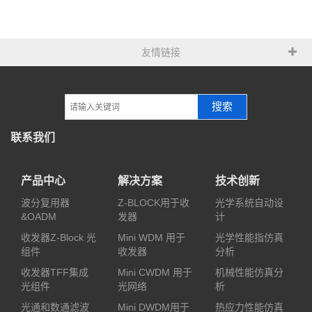
友情链接
搜索
联系我们
产品中心
解决方案
技术创新
波分复用器
Z-BLOCK用于收
光学系统自动设
&OADM
发器
计
收发器Z-Block 光
Mini WDM 用于
光学性能指仿真
组件
收发器
分析
收发器TFF集成
Mini CWDM 用于
机械性能仿真分
光组件
光网络
析
光通和数通滤波
Mini DWDM用于
热应力性能仿真