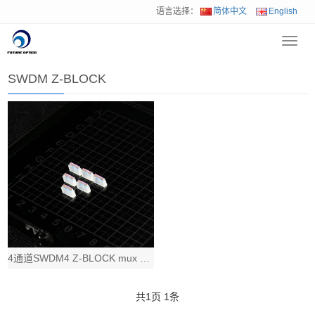
语言选择：
简体中文
English
Toggl
首页
>
产品中心
>
收发器Z-Block 光组件
>
SWDM Z-BLOCK
navig
SWDM Z-BLOCK
4通道SWDM4 Z-BLOCK mux demux 收发模块光组件，850nm
共
1
页
1
条