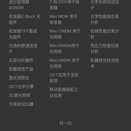
波分复用器
Z-BLOCK用于收
光学系统自动设
&OADM
发器
计
收发器Z-Block 光
Mini WDM 用于
光学性能指仿真
组件
收发器
分析
收发器TFF集成
Mini CWDM 用于
机械性能仿真分
光组件
光网络
析
光通和数通滤波
Mini DWDM用于
热应力性能仿真
片
光网络
分析
无源光纤器件
Mini LWDM 用于
机器视觉检测技
光网络
术
机器视觉产品
OCT应用于无损
激光测距仪
探测
OCT光学引擎
移动显微相机工
3D激光照明
业应用
光电测试仪器
扫一扫