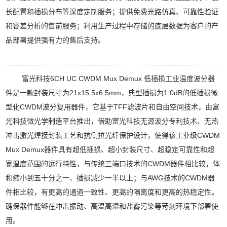
长配置和插损分布等深度定制服务；提供免费光路仿真、可靠性验证
和容差分析的售前服务；利用生产过程中存储的底层数据为客户的产
品部署提供强有力的售后支持。
富光科技6CH UC CWDM Mux Demux 低插损工业温度波分器
件是一款封装尺寸为21x15.5x6.5mm，典型插损为1.0dB的低插损微
型化CWDM波分复用器件，它基于TFF滤波片和自由空间技术，由富
光科技微光学制造平台推出，借助富光科技无源波分专利技术、无热
冲击激光焊接封装工艺和抗侧拉光纤保护设计，使得该工业级CWDM
Mux Demux器件具有超低插损、超小封装尺寸、超稳定可靠性和超
宽温度范围的运行特性，与传统三端口技术的CWDM器件相比较，体
积缩小到五十分之一、插损减少一半以上；与AWG技术的CWDM器
件相比较，有更高的通道一致性、更高的隔离度和更高的热稳定性。
确保器件能够在冲击振动、高温高湿和盐雾污染等苛刻环境下部署使
用。