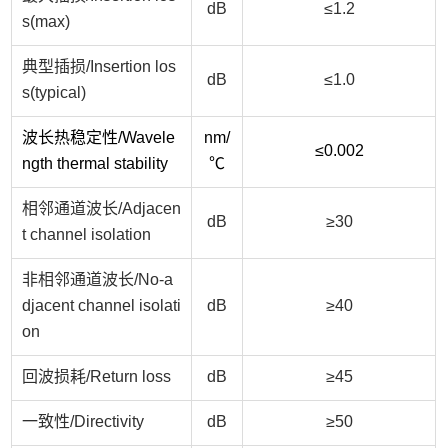
dB
≤1.2
s(max)
典型插损/
Insertion los
dB
≤1.0
s(typical)
波长热稳定性/
Wavele
nm/
≤0.002
ngth thermal stability
℃
相邻通道波长/
Adjacen
dB
≥30
t channel isolation
非相邻通道波长/
No-a
djacent channel isolati
dB
≥40
on
回波损耗/
Return loss
dB
≥45
一致性/
Directivity
dB
≥50