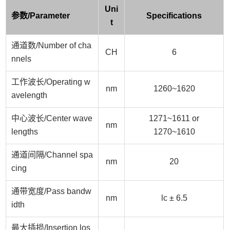
Uni
参数
/
Parameter
Specifications
t
通道数/
Number of cha
CH
6
nnels
工作波长
/
Operating w
nm
1260~1620
avelength
中心波长/
Center wave
1271~1611 or
nm
lengths
1270~1610
通道间隔/
Channel spa
nm
20
cing
通
带
宽度/
Pass bandw
nm
lc ± 6.5
idth
最大插损/
Insertion los