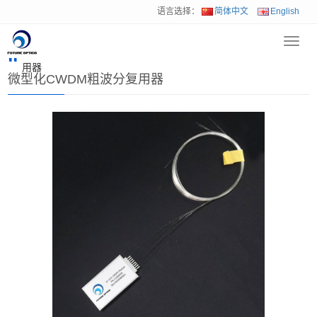
语言选择：
简体中文
English
Toggl
首页
>
产品中心
>
波分复用器&OADM
>
微型化CWDM粗波分复
navig
用器
微型化CWDM粗波分复用器